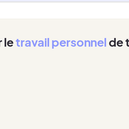
 le
travail personnel
de t
Dans l'établissement ou à
la maison
depuis
l’établissement ou chez eux