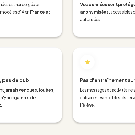
nées est herbergée en
Vos données sont protégé
 modèles d'IA en
France et
anonymisées
, accessibles
autorisées.
, pas de pub
Pas d'entraînement sur
ont
jamais vendues, louées,
Les messages et activités ne 
il n'y aura
jamais de
entraîner les modèles : ils ser
t.
l’élève
.