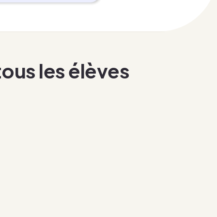
ous les élèves
Un vrai levier pour les
établissements
aide accessible à tous