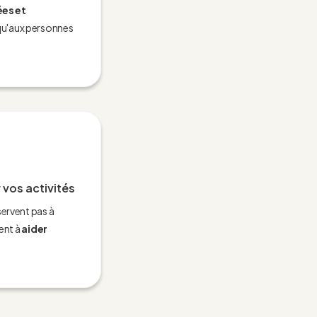
es et
 qu'aux personnes
 vos activités
servent pas à
vent à
aider