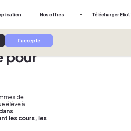
 stockage de cookies sur votre appareil pour améliorer la
pplication
Nos offres
Télécharger Eliot
aider à nos efforts de marketing. Consultez notre
Politique
pour plus d'informations.
J'accepte
e pour
rammes de
ue élève à
dans
t les cours, les