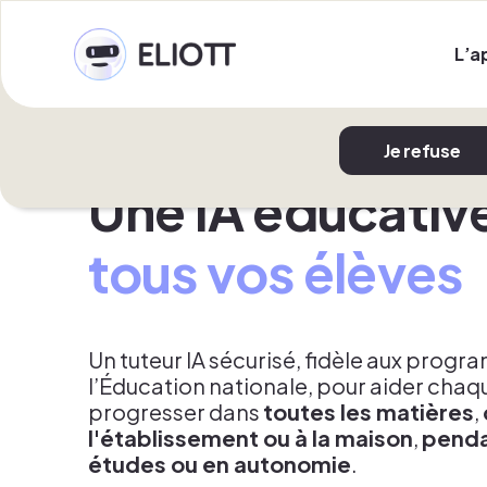
En cliquant sur "Tout accepter", vous acceptez le
L’a
navigation sur le site, analyser son utilisation et 
de confidentialité
Je refuse
Une IA éducativ
tous vos élèves
Un tuteur IA sécurisé, fidèle aux prog
l’Éducation nationale, pour aider chaq
progresser dans
toutes les matières
,
l'établissement ou à la maison
,
pendan
études ou en autonomie
.