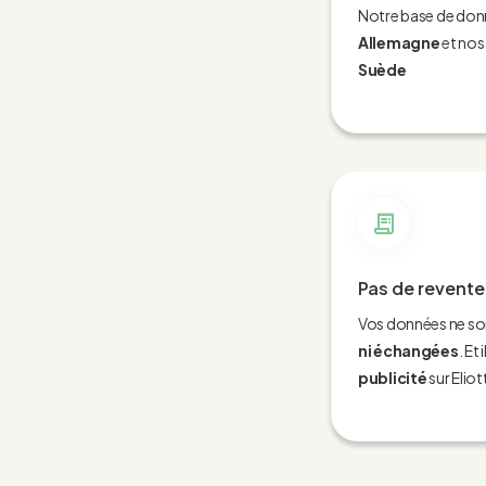
Notre base de don
Allemagne
et nos
Suède
Pas de revente
Vos données ne s
ni échangées
. Et 
publicité
sur Eliot