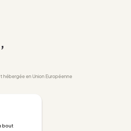
e
,
 et hébergée en Union Européenne
n bout