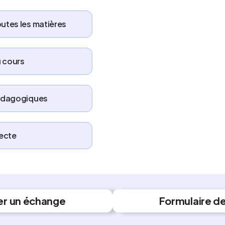
outes les matières
u cours
 pédagogiques
recte
er un échange
Formulaire d