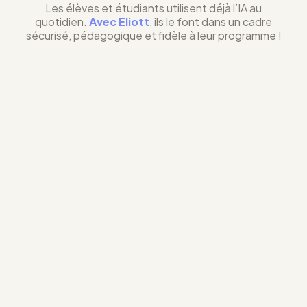
Les élèves et étudiants utilisent déjà l’IA au
quotidien.
Avec Eliott
, ils le font dans un cadre
sécurisé, pédagogique et fidèle à leur programme !
Notre IA a été développée autour de la
pédagogie, la qualité et la pertinence des