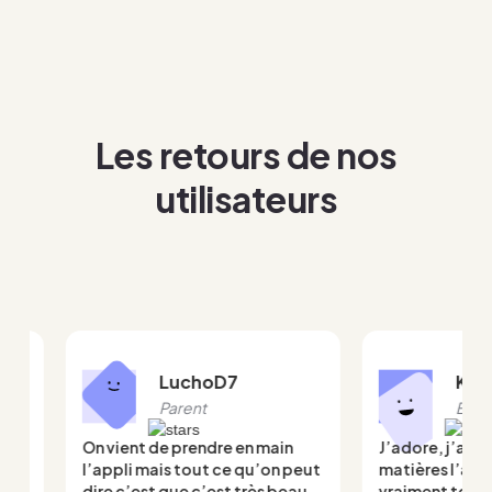
Les retours de nos
utilisateurs
LuchoD7
King_Asik
Parent
Élève
On vient de prendre en main
J’adore, j’ai toutes les
l’appli mais tout ce qu’on peut
matières l’aide aux de
dire c’est que c’est très beau
vraiment top