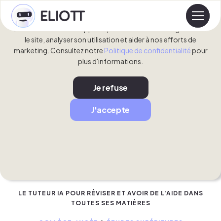
En cliquant sur "Tout accepter", vous acceptez le stockage
de cookies sur votre appareil pour améliorer la navigation sur
le site, analyser son utilisation et aider à nos efforts de
marketing. Consultez notre
Politique de confidentialité
pour
plus d'informations.
Je refuse
J'accepte
Eliott, la meilleure
IA
éducative
LE TUTEUR IA POUR RÉVISER ET AVOIR DE L'AIDE DANS
TOUTES SES MATIÈRES