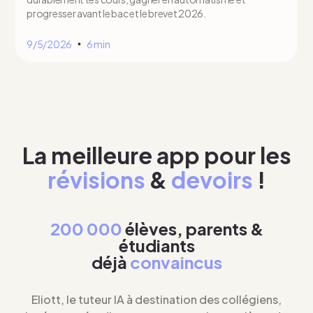
progresser avant le bac et le brevet 2026.
9/5/2026
6 min
•
La meilleure app pour les
révisions
&
devoirs
!
200 000
élèves, parents &
étudiants
déjà
convaincus
Eliott, le tuteur IA à destination des collégiens,