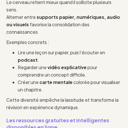
Le cerveau retient mieux quand il sollicite plusieurs
sens.
Alterner entre
supports papier, numériques, audio
ou visuels
favorise la consolidation des
connaissances.
Exemples concrets :
Lire une leçon sur papier, puis l’écouter en
podcast
.
Regarder une
vidéo explicative
pour
comprendre un concept difficile.
Créer une
carte mentale
colorée pour visualiser
un chapitre.
Cette diversité empêche la lassitude et transforme la
révision en expérience dynamique.
Les ressources gratuites et intelligentes
disponibles en ligne