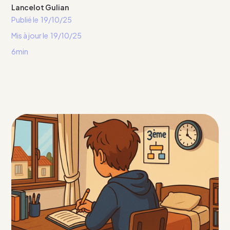
Lancelot Gulian
Publié le
19/10/25
Mis à jour le
19/10/25
6min