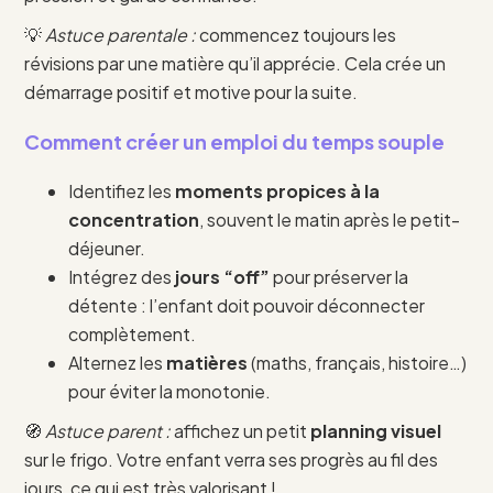
💡
Astuce parentale :
commencez toujours les
révisions par une matière qu’il apprécie. Cela crée un
démarrage positif et motive pour la suite.
Comment créer un emploi du temps souple
Identifiez les
moments propices à la
concentration
, souvent le matin après le petit-
déjeuner.
Intégrez des
jours “off”
pour préserver la
détente : l’enfant doit pouvoir déconnecter
complètement.
Alternez les
matières
(maths, français, histoire…)
pour éviter la monotonie.
🧭
Astuce parent :
affichez un petit
planning visuel
sur le frigo. Votre enfant verra ses progrès au fil des
jours, ce qui est très valorisant !