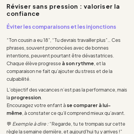
Réviser sans pression : valoriser la
confiance
Éviter les comparaisons et les injonctions
“Ton cousin a eu 18”, “Tu devrais travailler plus”… Ces
phrases, souvent prononcées avec de bonnes
intentions, peuvent pourtant être dévastatrices.
Chaque élève progresse
à son rythme
, et la
comparaison ne fait qu’ajouter du stress et de la
culpabilité.
L’objectif des vacances n’est pas la performance, mais
la
progression
.
Encouragez votre enfant à
se comparer à lui-
même
, à constater ce qu’il comprend mieux qu’avant.
💬
Exemple à dire :
“Regarde, tu te trompais sur cette
règle la semaine dernière, et aujourd’hui tu y arrives !”