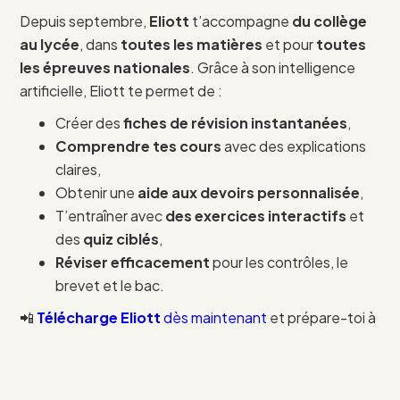
Depuis septembre,
Eliott
t’accompagne
du collège
au lycée
, dans
toutes les matières
et pour
toutes
les épreuves nationales
. Grâce à son intelligence
artificielle, Eliott te permet de :
Créer des
fiches de révision instantanées
,
Comprendre tes cours
avec des explications
claires,
Obtenir une
aide aux devoirs personnalisée
,
T’entraîner avec
des exercices interactifs
et
des
quiz ciblés
,
Réviser efficacement
pour les contrôles, le
brevet et le bac.
📲
Télécharge Eliott
dès maintenant
et prépare-toi à