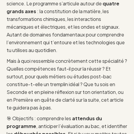
science. Le programme s’articule autour de
quatre
grands axes
: la constitution de la matière, les
transformations chimiques, les interactions
mécaniques et électriques, et les ondes et signaux.
Autant de domaines fondamentaux pour comprendre
l’environnement qui t’entoure et les technologies que
tu utilises au quotidien.
Mais à quoi ressemble concrètement cette spécialité ?
Quelles compétences faut-il pour la réussir ? Et
surtout, pour quels métiers ou études post-bac
constitue-t-elle un tremplin idéal ? Que tu sois en
Seconde et en pleine réflexion sur ton orientation, ou
en Première en quête de clarté sur la suite, cet article
te guidera pas à pas.
🎯 Objectifs : comprendre les
attendus du
programme
, anticiper l’évaluation au bac, et identifier
les
débouchés possibles
. Et si tu veux mettre toutes