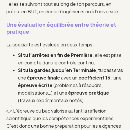
: elles te suivront tout au long de ton parcours, en
prépa, en BUT, en école d’ingénieurs ou à l’université.
Une évaluation équilibrée entre théorie et
pratique
La spécialité est évaluée en deux temps :
Si tu l’arrêtes en fin de Première
, elle est prise
en compte dans le contrôle continu.
Si tu la gardes jusqu’en Terminale
, tu passeras
une
épreuve finale
avec un
coefficient 16
: une
épreuve écrite
(problèmes à résoudre,
modélisations…) et une
épreuve pratique
(travaux expérimentaux notés).
👉 L’épreuve du bac valorise autant la réflexion
scientifique que les compétences expérimentales.
C’est donc une bonne préparation pour les exigences