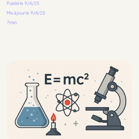
Publié le
9/4/25
Mis à jour le
9/4/25
7min