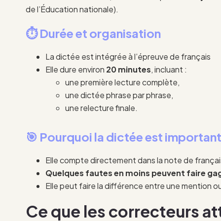
de l’Éducation nationale).
⏱️ Durée et organisation
La dictée est intégrée à l’épreuve de français
Elle dure environ
20 minutes
, incluant :
une première lecture complète,
une dictée phrase par phrase,
une relecture finale.
🎯 Pourquoi la dictée est importan
Elle compte directement dans la note de françai
Quelques fautes en moins peuvent faire gag
Elle peut faire la différence entre une mention o
Ce que les correcteurs a