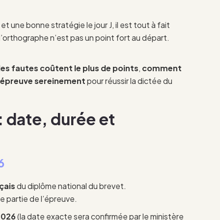
une bonne stratégie le jour J, il est tout à fait
l’orthographe n’est pas un point fort au départ.
les fautes coûtent le plus de points
,
comment
’épreuve sereinement
pour réussir la dictée du
: date, durée et
6
çais
du diplôme national du brevet.
re partie de l’épreuve.
2026
(la date exacte sera confirmée par le ministère