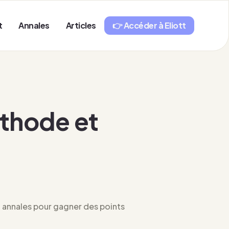
t
Annales
Articles
👉 Accéder à Eliott
éthode et
t annales pour gagner des points