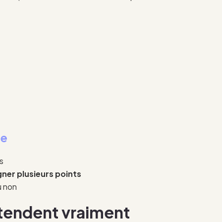
te
s
ner plusieurs points
u non
ttendent vraiment