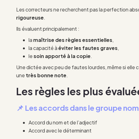
Les correcteurs ne recherchent pas la perfection abs
rigoureuse
.
Ils évaluent principalement :
la
maîtrise des règles essentielles
,
la capacité à
éviter les fautes graves
,
le
soin apporté à la copie
.
Une dictée avec peu de fautes lourdes, même si elle 
une
très bonne note
.
Les règles les plus évalué
📌 Les accords dans le groupe nom
Accord du nom et de l’adjectif
Accord avec le déterminant