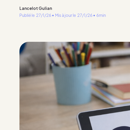
Lancelot Gulian
Publié le
27/1/26
•
Mis à jour le
27/1/26
•
6min