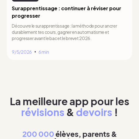
Surapprentissage : continuer à réviser pour
progresser
Découvre le surapprentissage : la méthode pour ancrer
durablement tes cours, gagner en automatisme et
progresser avant le bac et le brevet 2026.
9/5/2026
6 min
•
La meilleure app pour les
révisions
&
devoirs
!
200 000
élèves, parents &