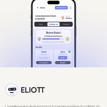
La meilleure app de révision pour toutes les matières du collège, du