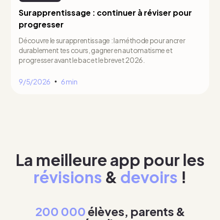
Surapprentissage : continuer à réviser pour
progresser
Découvre le surapprentissage : la méthode pour ancrer
durablement tes cours, gagner en automatisme et
progresser avant le bac et le brevet 2026.
9/5/2026
6 min
•
La meilleure app pour les
révisions
&
devoirs
!
200 000
élèves, parents &