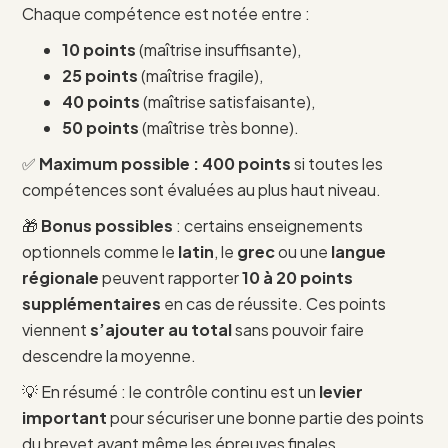
Chaque compétence est notée entre :
10 points
(maîtrise insuffisante),
25 points
(maîtrise fragile),
40 points
(maîtrise satisfaisante),
50 points
(maîtrise très bonne).
✅
Maximum possible : 400 points
si toutes les
compétences sont évaluées au plus haut niveau.
🎁
Bonus possibles
: certains enseignements
optionnels comme le
latin
, le
grec
ou une
langue
régionale
peuvent rapporter
10 à 20 points
supplémentaires
en cas de réussite. Ces points
viennent
s’ajouter au total
sans pouvoir faire
descendre la moyenne.
💡 En résumé : le contrôle continu est un
levier
important
pour sécuriser une bonne partie des points
du brevet avant même les épreuves finales.