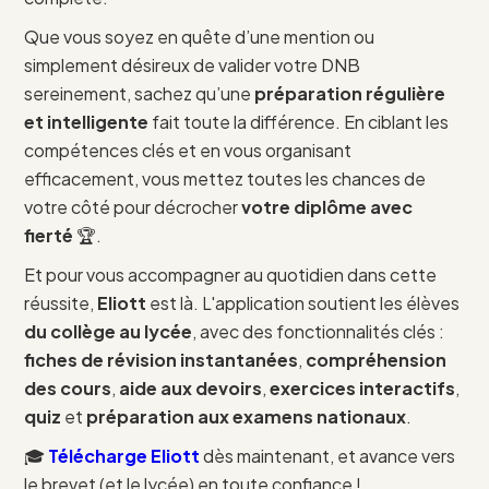
Que vous soyez en quête d’une mention ou
simplement désireux de valider votre DNB
sereinement, sachez qu’une
préparation régulière
et intelligente
fait toute la différence. En ciblant les
compétences clés et en vous organisant
efficacement, vous mettez toutes les chances de
votre côté pour décrocher
votre diplôme avec
fierté
🏆.
Et pour vous accompagner au quotidien dans cette
réussite,
Eliott
est là. L'application soutient les élèves
du collège au lycée
, avec des fonctionnalités clés :
fiches de révision instantanées
,
compréhension
des cours
,
aide aux devoirs
,
exercices interactifs
,
quiz
et
préparation aux examens nationaux
.
🎓
Télécharge Eliott
dès maintenant, et avance vers
le brevet (et le lycée) en toute confiance !