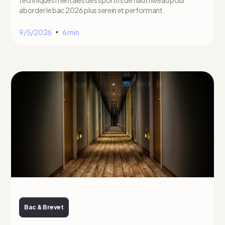
aborder le bac 2026 plus serein et performant.
9/5/2026
6 min
•
Bac & Brevet