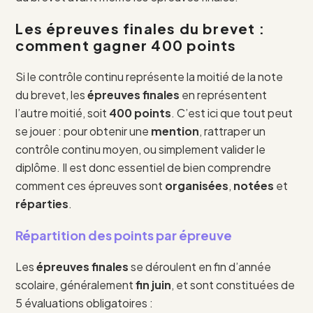
Les épreuves finales du brevet :
comment gagner 400 points
Si le contrôle continu représente la moitié de la note
du brevet, les
épreuves finales
en représentent
l’autre moitié, soit
400 points
. C’est ici que tout peut
se jouer : pour obtenir une
mention
, rattraper un
contrôle continu moyen, ou simplement valider le
diplôme. Il est donc essentiel de bien comprendre
comment ces épreuves sont
organisées
,
notées
et
réparties
.
Répartition des points par épreuve
Les
épreuves finales
se déroulent en fin d’année
scolaire, généralement
fin juin
, et sont constituées de
5 évaluations obligatoires :