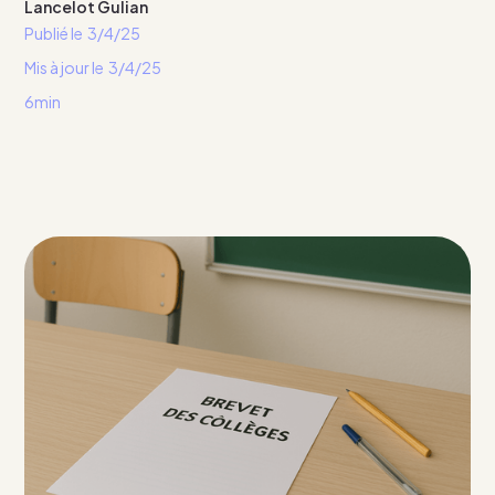
Lancelot Gulian
Publié le
3/4/25
Mis à jour le
3/4/25
6min