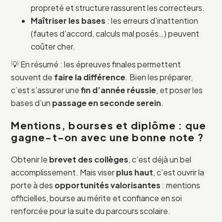
propreté et structure rassurent les correcteurs.
Maîtriser les bases
: les erreurs d’inattention
(fautes d’accord, calculs mal posés…) peuvent
coûter cher.
💡 En résumé : les épreuves finales permettent
souvent de
faire la différence
. Bien les préparer,
c’est s’assurer une
fin d’année réussie
, et poser les
bases d’un
passage en seconde serein
.
Mentions, bourses et diplôme : que
gagne-t-on avec une bonne note ?
Obtenir le
brevet des collèges
, c’est déjà un bel
accomplissement. Mais viser
plus haut
, c’est ouvrir la
porte à des
opportunités valorisantes
: mentions
officielles, bourse au mérite et confiance en soi
renforcée pour la suite du parcours scolaire.