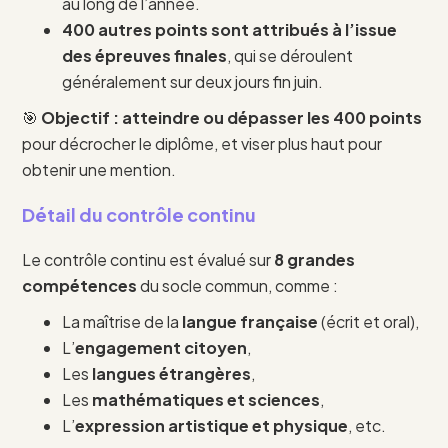
au long de l’année.
400 autres points sont attribués à l’issue
des épreuves finales
, qui se déroulent
généralement sur deux jours fin juin.
🎯
Objectif : atteindre ou dépasser les 400 points
pour décrocher le diplôme, et viser plus haut pour
obtenir une mention.
Détail du contrôle continu
Le contrôle continu est évalué sur
8 grandes
compétences
du socle commun, comme :
La maîtrise de la
langue française
(écrit et oral),
L’
engagement citoyen
,
Les
langues étrangères
,
Les
mathématiques et sciences
,
L’
expression artistique et physique
, etc.