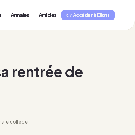
t
Annales
Articles
👉 Accéder à Eliott
a rentrée de
rs le collège