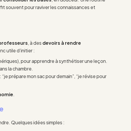
uffit souvent pour raviver les connaissances et
 professeurs
, à des
devoirs à rendre
onc utile d’initier :
ériques), pour apprendre à synthétiser une leçon.
dans la chambre.
: “je prépare mon sac pour demain”, “je révise pour
nomie
.
ie
endre. Quelques idées simples :