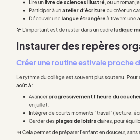
Lire un
livre de sciences illustré
, ou un roman j
Participer à un
atelier d’écriture
ou créer un ca
Découvrir une
langue étrangère
à travers une a
🎯 L’important est de rester dans un cadre
ludique m
Instaurer des repères org
Créer une routine estivale proche d
Le rythme du collège est souvent plus soutenu. Pour 
août à :
Avancer
progressivement l’heure du coucher 
en juillet.
Intégrer de courts moments “travail” (lecture, éc
Garder des
plages de loisirs
claires, pour équili
📅 Cela permet de préparer l’enfant en douceur, sans 