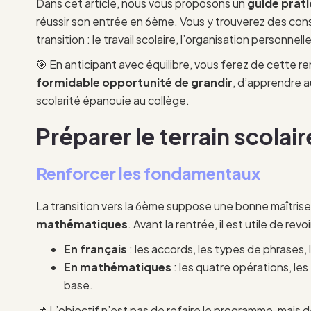
Dans cet article, nous vous proposons un
guide prati
réussir son entrée en 6ème. Vous y trouverez des con
transition : le travail scolaire, l’organisation personnell
🎯 En anticipant avec équilibre, vous ferez de cette r
formidable opportunité de grandir
, d’apprendre 
scolarité épanouie au collège.
Préparer le terrain scolair
Renforcer les fondamentaux
La transition vers la 6ème suppose une bonne maîtris
mathématiques
. Avant la rentrée, il est utile de revoir
En français
: les accords, les types de phrases, 
En mathématiques
: les quatre opérations, les
base.
📌 L’objectif n’est pas de refaire le programme, mais 