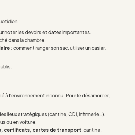
uotidien :
r noter les devoirs et dates importantes.
iché dans la chambre.
laire
: comment ranger son sac, utiliser un casier,
ublis.
é à l’environnement inconnu. Pour le désamorcer,
les lieux stratégiques (cantine, CDI, infirmerie…).
bus ou en voiture.
, certificats, cartes de transport
, cantine.