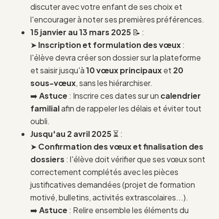
discuter avec votre enfant de ses choix et
l'encourager à noter ses premières préférences.
15 janvier au 13 mars 2025
📝 :
➤
Inscription et formulation des vœux
:
l'élève devra créer son dossier sur la plateforme
et saisir jusqu'à
10 vœux principaux
et
20
sous-vœux
, sans les hiérarchiser.
➡️
Astuce
: Inscrire ces dates sur un
calendrier
familial
afin de rappeler les délais et éviter tout
oubli.
Jusqu'au 2 avril 2025
⏳ :
➤
Confirmation des vœux et finalisation des
dossiers
: l'élève doit vérifier que ses vœux sont
correctement complétés avec les pièces
justificatives demandées (projet de formation
motivé, bulletins, activités extrascolaires...).
➡️
Astuce
: Relire ensemble les éléments du