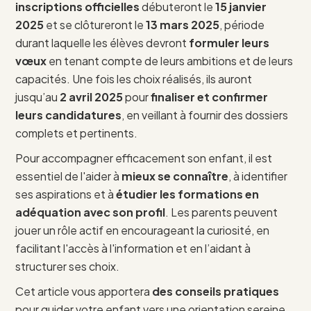
inscriptions officielles
débuteront le
15 janvier
2025
et se clôtureront le
13 mars 2025
, période
durant laquelle les élèves devront
formuler leurs
vœux
en tenant compte de leurs ambitions et de leurs
capacités. Une fois les choix réalisés, ils auront
jusqu’au
2 avril 2025
pour
finaliser et confirmer
leurs candidatures
, en veillant à fournir des dossiers
complets et pertinents.
Pour accompagner efficacement son enfant, il est
essentiel de l'aider à
mieux se connaître
, à identifier
ses aspirations et à
étudier les formations en
adéquation avec son profil
. Les parents peuvent
jouer un rôle actif en encourageant la curiosité, en
facilitant l'accès à l'information et en l’aidant à
structurer ses choix.
Cet article vous apportera
des conseils pratiques
pour guider votre enfant vers une orientation sereine