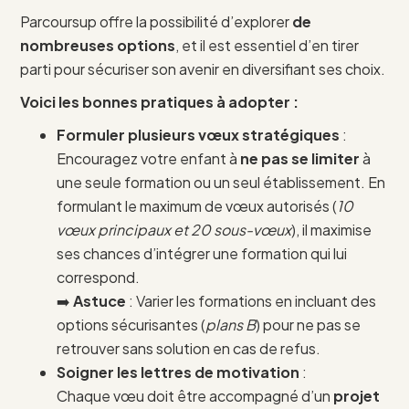
Parcoursup offre la possibilité d’explorer
de
nombreuses options
, et il est essentiel d’en tirer
parti pour sécuriser son avenir en diversifiant ses choix.
Voici les bonnes pratiques à adopter :
Formuler plusieurs vœux stratégiques
:
Encouragez votre enfant à
ne pas se limiter
à
une seule formation ou un seul établissement. En
formulant le maximum de vœux autorisés (
10
vœux principaux et 20 sous-vœux
), il maximise
ses chances d’intégrer une formation qui lui
correspond.
➡️
Astuce
: Varier les formations en incluant des
options sécurisantes (
plans B
) pour ne pas se
retrouver sans solution en cas de refus.
Soigner les lettres de motivation
:
Chaque vœu doit être accompagné d’un
projet