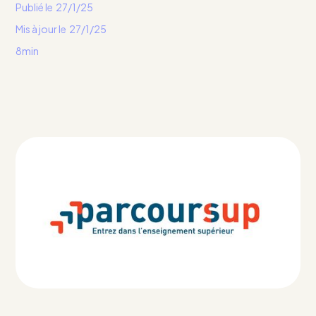
Publié le
27/1/25
Mis à jour le
27/1/25
8min