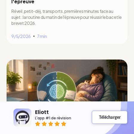
l'épreuve
Réveil, petit-déj, transports, premières minutes face au
sujet : la routine du matin de l'épreuve pour réussir le bac et le
brevet 2026.
9/5/2026
7 min
•
Eliott
Télécharger
L'app #1 de révision