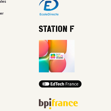
ales
er