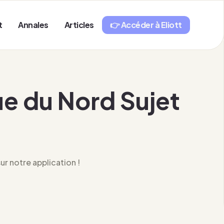
t
Annales
Articles
👉 Accéder à Eliott
e du Nord Sujet
r notre application !