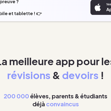
épreuve ?
ile et tablette ! 👉
La meilleure app pour le
révisions
&
devoirs
!
200 000
élèves, parents & étudiants
déjà
convaincus