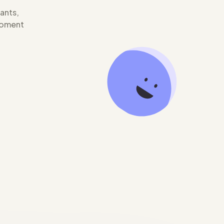
iants,
moment