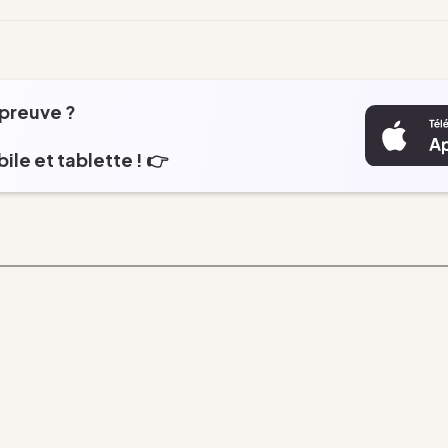
épreuve ?
ile et tablette ! 👉