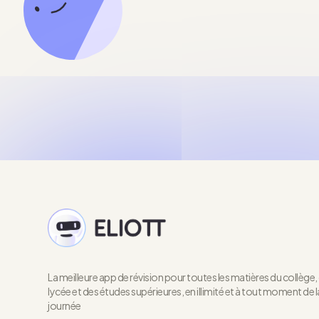
La meilleure app de révision pour toutes les matières du collège,
lycée et des études supérieures, en illimité et à tout moment de l
journée