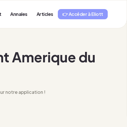
t
Annales
Articles
👉 Accéder à Eliott
nt Amerique du
r notre application !