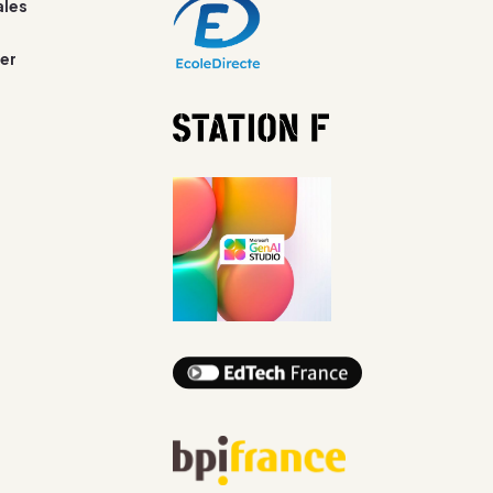
ales
er