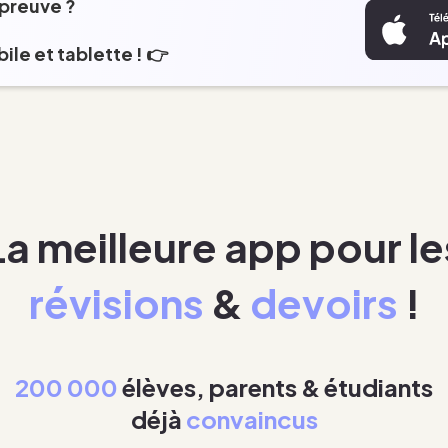
épreuve ?
ile et tablette ! 👉
La meilleure app pour le
révisions
&
devoirs
!
200 000
élèves, parents & étudiants
déjà
convaincus