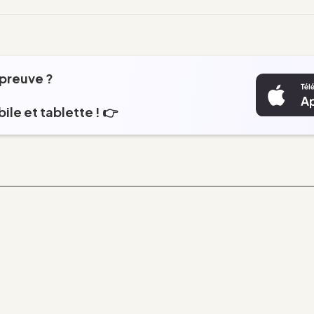
épreuve ?
ile et tablette ! 👉