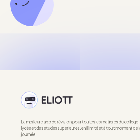
La meilleure app de révision pour toutes les matières du collège,
lycée et des études supérieures, en illimité et à tout moment de l
journée