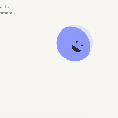
iants,
moment