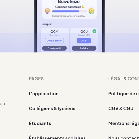
PAGES
LÉGAL & CON
L'application
Politique de 
 du
Collégiens & lycéens
CGV & CGU
a
Étudiants
Mentions lég
Établissements scolaires
Nous contact