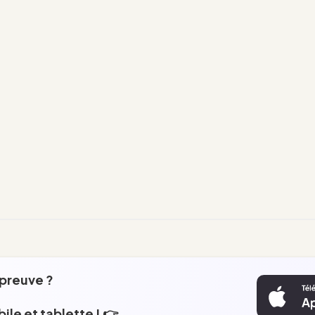
épreuve ?
ile et tablette ! 👉