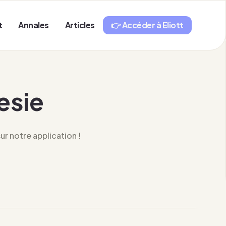
t
Annales
Articles
👉 Accéder à Eliott
esie
r notre application !