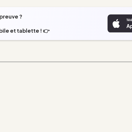
épreuve ?
ile et tablette ! 👉