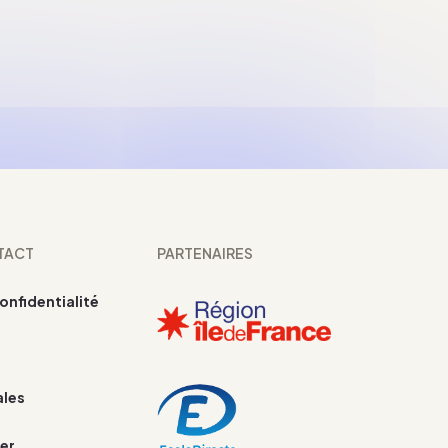
TACT
PARTENAIRES
confidentialité
ales
er