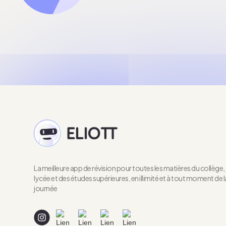
La meilleure app de révision pour toutes les matières du collège,
lycée et des études supérieures, en illimité et à tout moment de l
journée