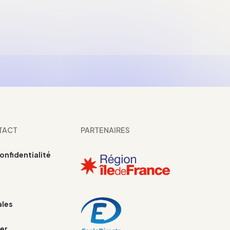
TACT
PARTENAIRES
confidentialité
ales
er