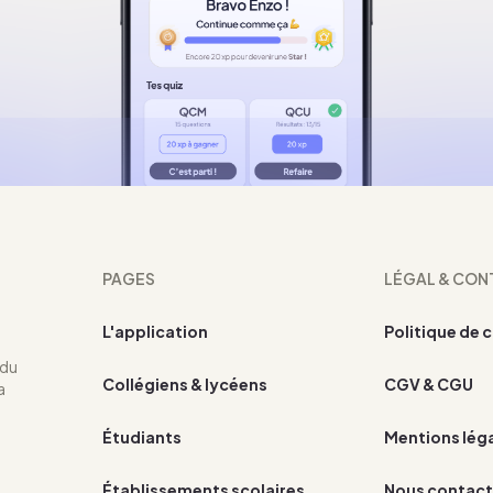
PAGES
LÉGAL & CON
L'application
Politique de 
 du
Collégiens & lycéens
CGV & CGU
a
Étudiants
Mentions lég
Établissements scolaires
Nous contact