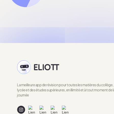
La meilleure app de révision pour toutes les matières du collège,
lycée et des études supérieures, en illimité et à tout moment de l
journée