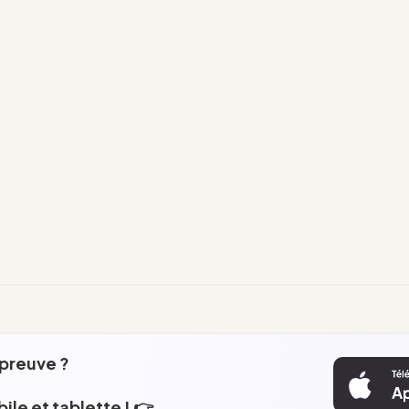
épreuve ?
ile et tablette ! 👉