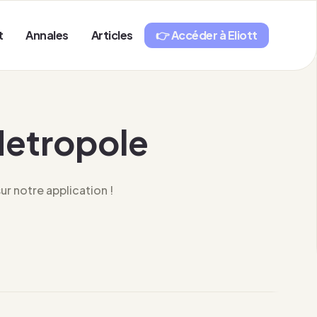
t
Annales
Articles
👉 Accéder à Eliott
Metropole
r notre application !