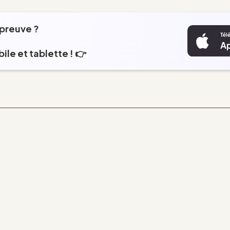
épreuve ?
ile et tablette ! 👉