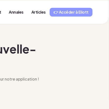
t
Annales
Articles
👉 Accéder à Eliott
uvelle-
r notre application !