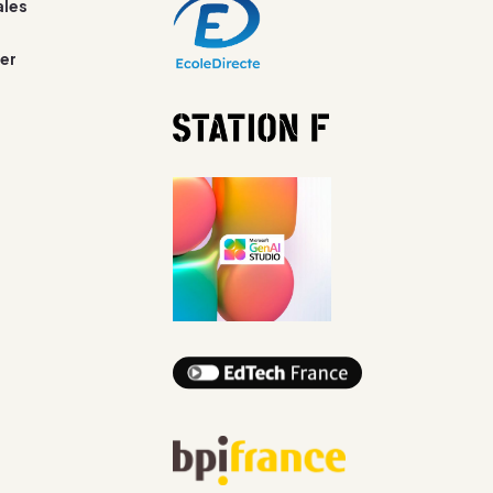
ales
er