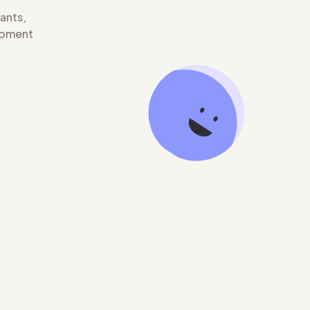
iants,
moment