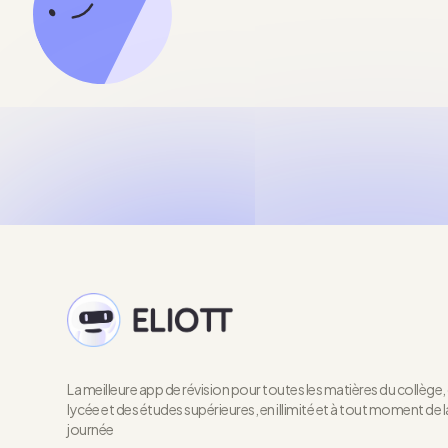
La meilleure app de révision pour toutes les matières du collège,
lycée et des études supérieures, en illimité et à tout moment de l
journée