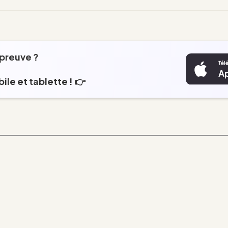
épreuve ?
ile et tablette ! 👉