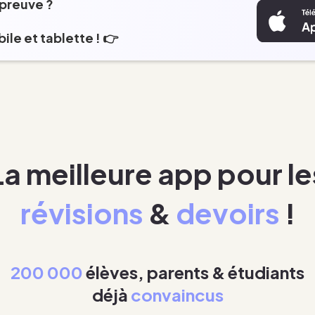
épreuve ?
ile et tablette ! 👉
La meilleure app pour le
révisions
&
devoirs
!
200 000
élèves, parents & étudiants
déjà
convaincus