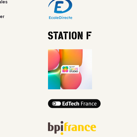
ales
er