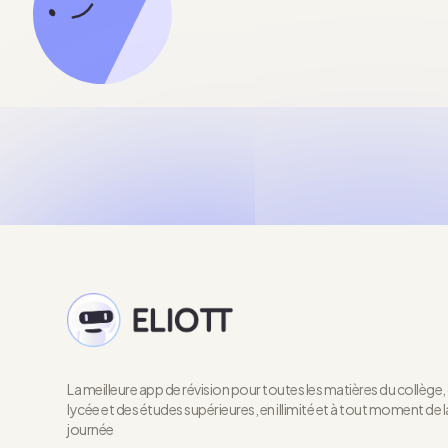
La meilleure app de révision pour toutes les matières du collège,
lycée et des études supérieures, en illimité et à tout moment de l
journée