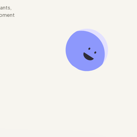
iants,
moment