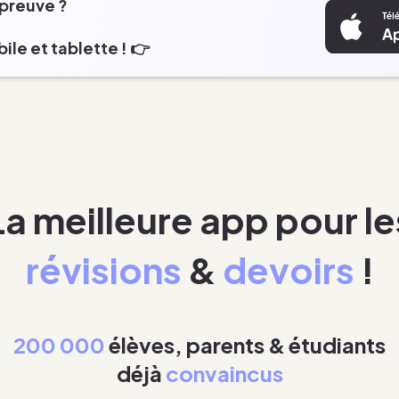
épreuve ?
ile et tablette ! 👉
La meilleure app pour le
révisions
&
devoirs
!
200 000
élèves, parents & étudiants
déjà
convaincus