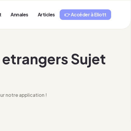
t
Annales
Articles
👉 Accéder à Eliott
etrangers Sujet
r notre application !