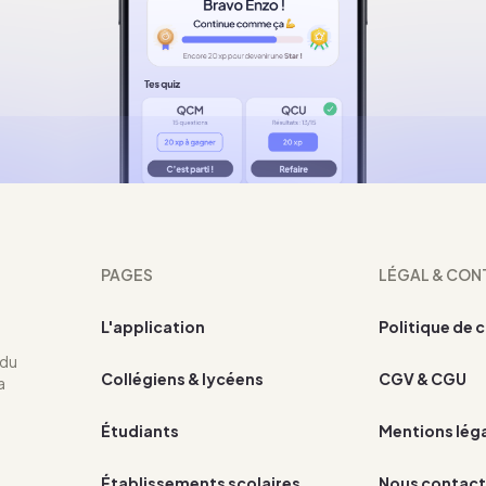
PAGES
LÉGAL & CON
L'application
Politique de 
 du
Collégiens & lycéens
CGV & CGU
a
Étudiants
Mentions lég
Établissements scolaires
Nous contact