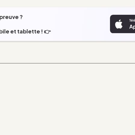
épreuve ?
ile et tablette ! 👉