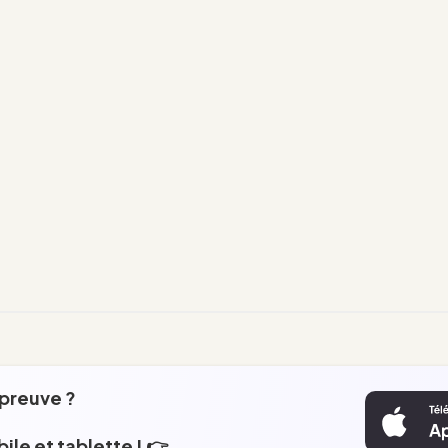
épreuve ?
ile et tablette ! 👉