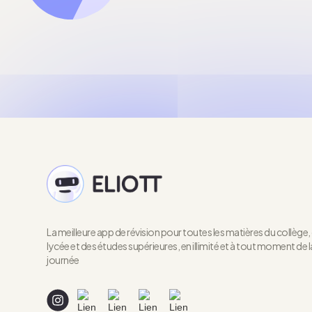
La meilleure app de révision pour toutes les matières du collège,
lycée et des études supérieures, en illimité et à tout moment de l
journée