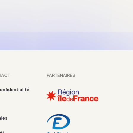
TACT
PARTENAIRES
confidentialité
ales
er