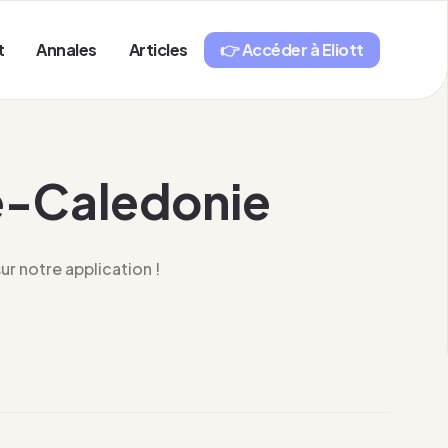
t
Annales
Articles
👉 Accéder à Eliott
le-Caledonie
r notre application !