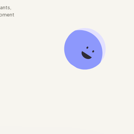
iants,
moment