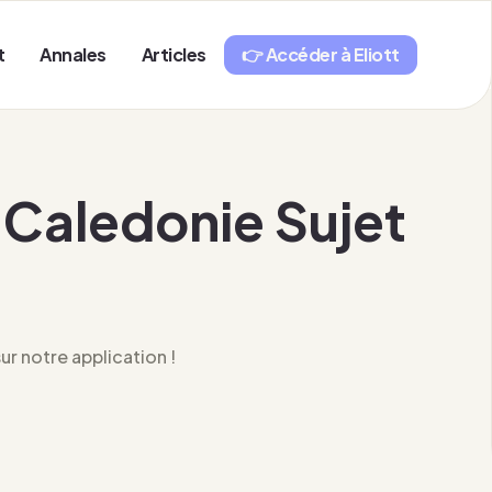
t
Annales
Articles
👉 Accéder à Eliott
Caledonie Sujet
r notre application !