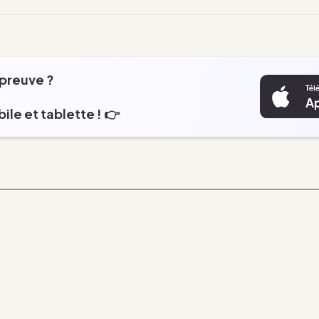
épreuve ?
ile et tablette ! 👉