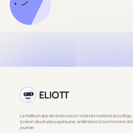
La meilleure app de révision pour toutes les matières du collège,
lycée et des études supérieures, en illimité et à tout moment de l
journée