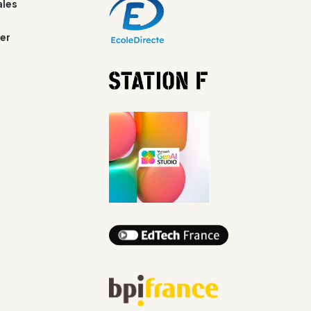
ales
er