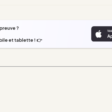
épreuve ?
ile et tablette ! 👉