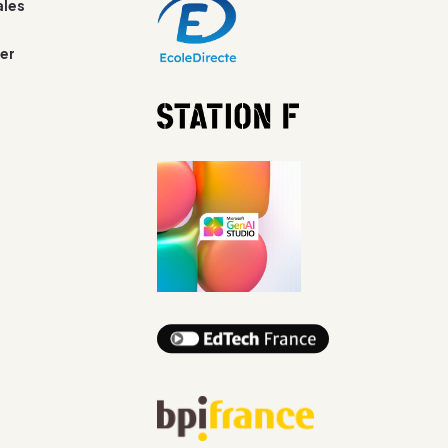
ales
er