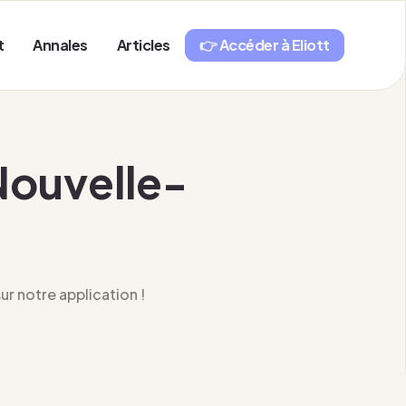
t
Annales
Articles
👉 Accéder à Eliott
Nouvelle-
r notre application !