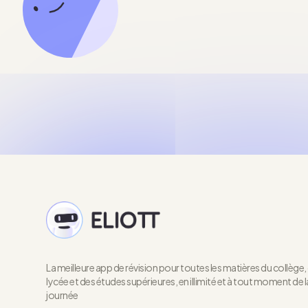
La meilleure app de révision pour toutes les matières du collège,
lycée et des études supérieures, en illimité et à tout moment de l
journée