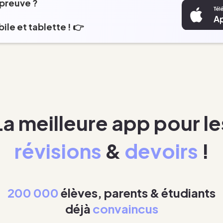
épreuve ?
ile et tablette ! 👉
La meilleure app pour le
révisions
&
devoirs
!
200 000
élèves, parents & étudiants
déjà
convaincus