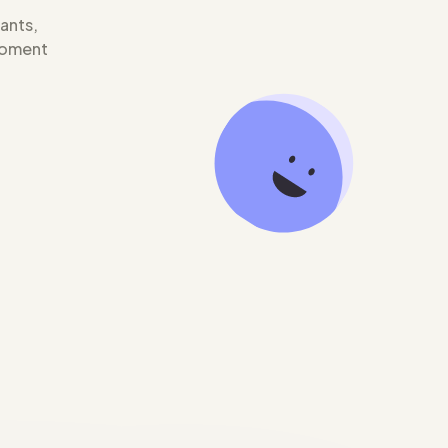
iants,
moment