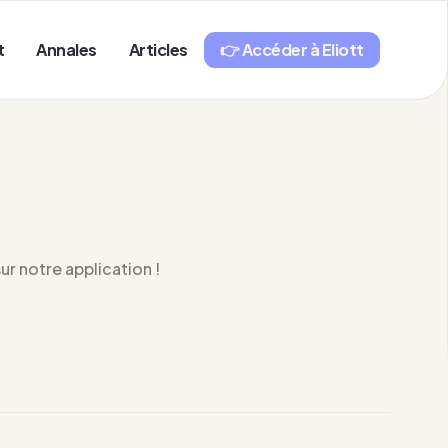
t
Annales
Articles
👉 Accéder à Eliott
r notre application !