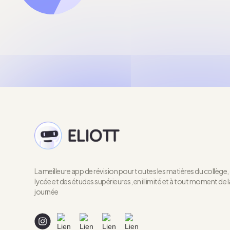
La meilleure app de révision pour toutes les matières du collège,
lycée et des études supérieures, en illimité et à tout moment de l
journée