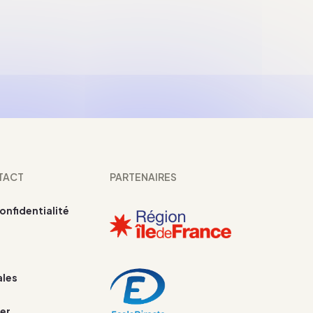
TACT
PARTENAIRES
confidentialité
ales
er