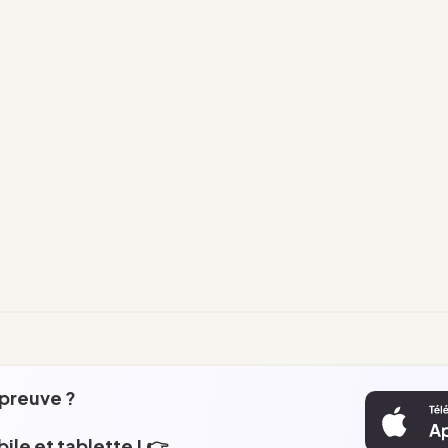
épreuve ?
ile et tablette ! 👉