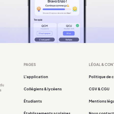
PAGES
LÉGAL & CON
L'application
Politique de 
 du
Collégiens & lycéens
CGV & CGU
a
Étudiants
Mentions lég
Établissements scolaires
Nous contact