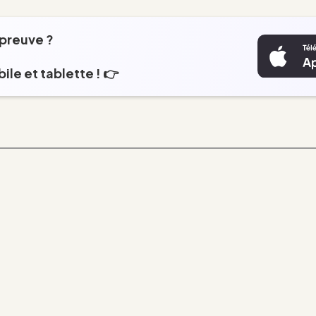
épreuve ?
ile et tablette ! 👉