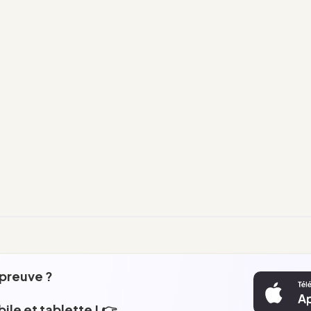
épreuve ?
ile et tablette ! 👉