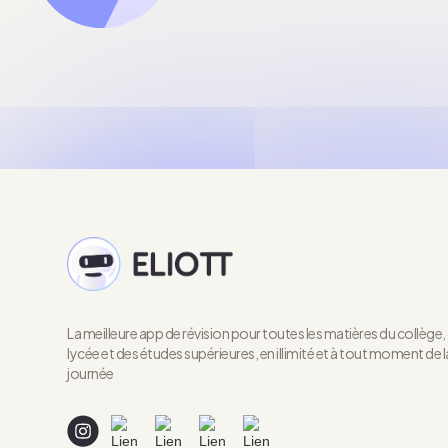
La meilleure app de révision pour toutes les matières du collège,
lycée et des études supérieures, en illimité et à tout moment de l
journée