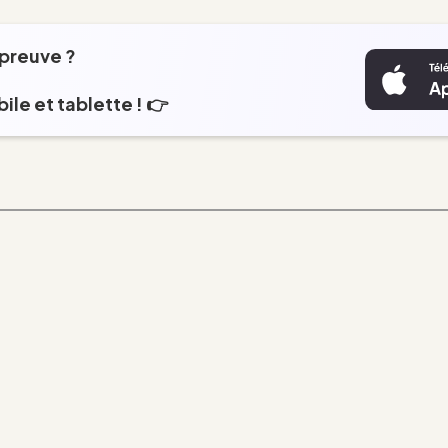
épreuve ?
ile et tablette ! 👉