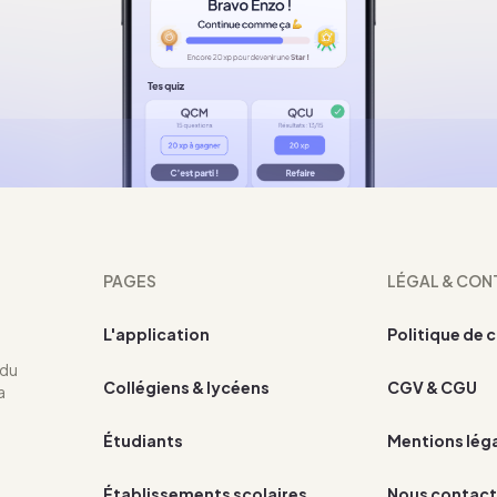
PAGES
LÉGAL & CON
L'application
Politique de 
 du
Collégiens & lycéens
CGV & CGU
a
Étudiants
Mentions lég
Établissements scolaires
Nous contact