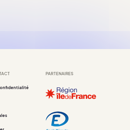
TACT
PARTENAIRES
confidentialité
ales
er