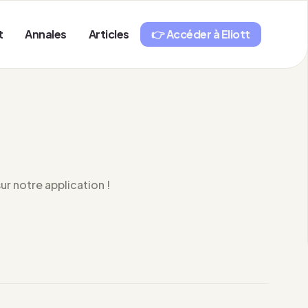
t
Annales
Articles
👉 Accéder à Eliott
1
r notre application !